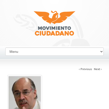
‹
Previous
Next
›