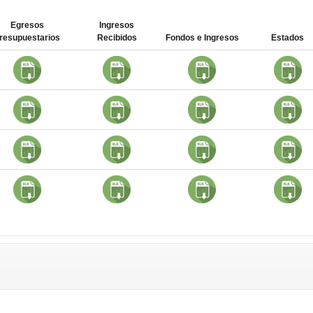
Egresos
Ingresos
resupuestarios
Recibidos
Fondos e Ingresos
Estados