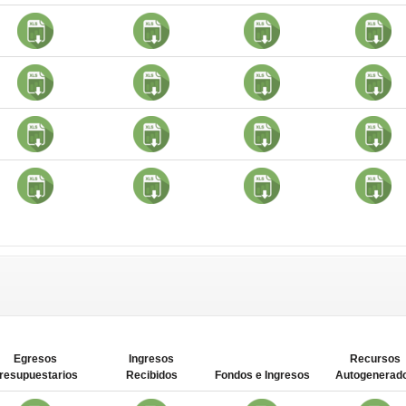
Egresos
Ingresos
Recursos
resupuestarios
Recibidos
Fondos e Ingresos
Autogenerad