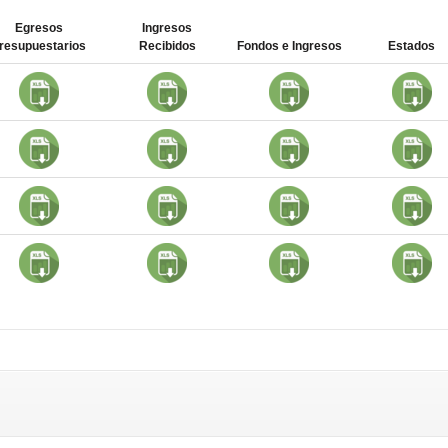
Egresos
Ingresos
resupuestarios
Recibidos
Fondos e Ingresos
Estados