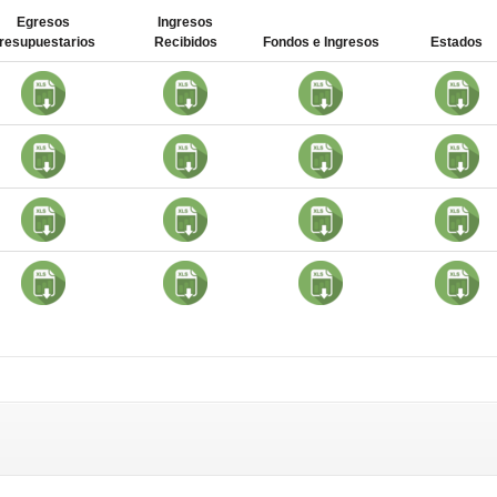
Egresos
Ingresos
resupuestarios
Recibidos
Fondos e Ingresos
Estados