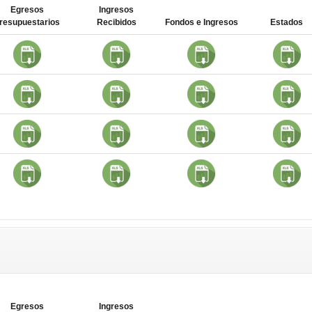
Egresos
Ingresos
resupuestarios
Recibidos
Fondos e Ingresos
Estados
Egresos
Ingresos