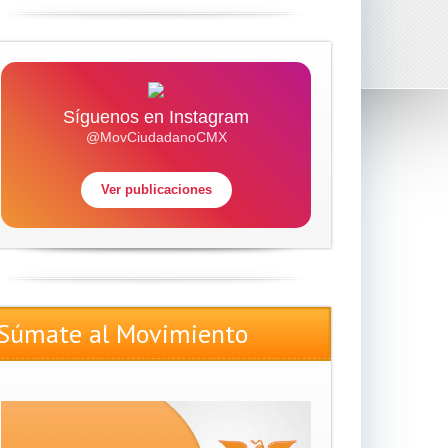
Síguenos en Instagram
@MovCiudadanoCMX
Ver publicaciones
Súmate al Movimiento