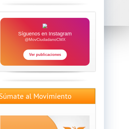
Síguenos en Instagram
@MovCiudadanoCMX
Ver publicaciones
Súmate al Movimiento