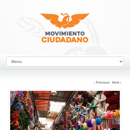
‹
Previous
Next
›