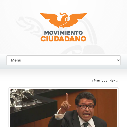
‹
Previous
Next
›