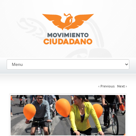
‹
Previous
Next
›