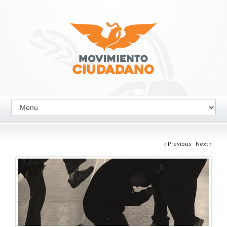
‹
Previous
Next
›