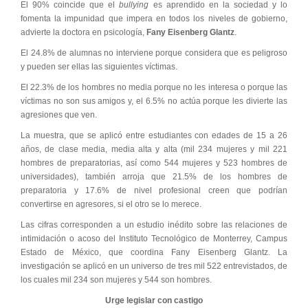
El 90% coincide que el
bullying
es aprendido en la sociedad y lo
fomenta la impunidad que impera en todos los niveles de gobierno,
advierte la doctora en psicología,
Fany Eisenberg Glantz
.
El 24.8% de alumnas no interviene porque considera que es peligroso
y pueden ser ellas las siguientes víctimas.
El 22.3% de los hombres no media porque no les interesa o porque las
víctimas no son sus amigos y, el 6.5% no actúa porque les divierte las
agresiones que ven.
La muestra, que se aplicó entre estudiantes con edades de 15 a 26
años, de clase media, media alta y alta (mil 234 mujeres y mil 221
hombres de preparatorias, así como 544 mujeres y 523 hombres de
universidades), también arroja que 21.5% de los hombres de
preparatoria y 17.6% de nivel profesional creen que podrían
convertirse en agresores, si el otro se lo merece.
Las cifras corresponden a un estudio inédito sobre las relaciones de
intimidación o acoso del Instituto Tecnológico de Monterrey, Campus
Estado de México, que coordina Fany Eisenberg Glantz. La
investigación se aplicó en un universo de tres mil 522 entrevistados, de
los cuales mil 234 son mujeres y 544 son hombres.
Urge legislar con castigo