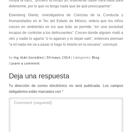
rompa la nariz, “primero la rompo yo, finalmente nadie hará nada para
detenerme, por lo que no tengo nada que de qué preocuparme”.
Eisenberg Glantz, investigadora de Ciencias de la Conducta y
Humanidades en el Tec del Estado de México, reitera que los niños
crecen en ambientes en los que todo se permite; “en una sociedad
incapaz de controlar a los delincuentes”. Crecen donde alguien mató a
otro y nadie lo agarra “o lo agarran y lo dejan salir”, entonces piensan
“a mí nada me va a pasar si hago lo mismo en la escuela”, concluyó.
by
Ing. Alán González
|
30 mayo, 2014
|
Categories:
Blog
|
Leave a comment
Deja una respuesta
Tu dirección de correo electrónico no será publicada.
Los campos
obligatorios están marcados con
*