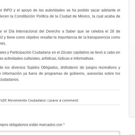
del INFO y el apoyo de las autoridades se ha podido sacar adelante el
ecen la Constitución Política de la Ciudad de México, la cual acaba de
r el Día Internacional del Derecho a Saber que se celebra el 28 de
 y tiene como objetivo resaltar la importancia de la transparencia como
nes.
les y Participación Ciudadana en el Zócalo capitalino se llevó a cabo en
 actividades culturales, artísticas, lúdicas e informativas.
e los diversos Sujetos Obligados, disfrutaron de juegos recreativos y
dó información ya fuera de programas de gobierno, asesorías sobre los
 ciudadanos.
foDf
,
Movimiento Ciudadano
|
Leave a comment
mpos obligatorios están marcados con
*