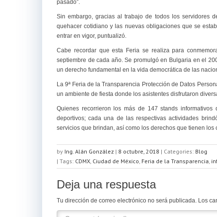
pasado”.
Sin embargo, gracias al trabajo de todos los servidores 
quehacer cotidiano y las nuevas obligaciones que se establ
entrar en vigor, puntualizó.
Cabe recordar que esta Feria se realiza para conmemora
septiembre de cada año. Se promulgó en Bulgaria en el 2002
un derecho fundamental en la vida democrática de las nacio
La 9ª Feria de la Transparencia Protección de Datos Persona
un ambiente de fiesta donde los asistentes disfrutaron diversas
Quienes recorrieron los más de 147 stands informativos d
deportivos; cada una de las respectivas actividades brin
servicios que brindan, así como los derechos que tienen los
by
Ing. Alán González
|
8 octubre, 2018
|
Categories:
Blog
| Tags:
CDMX
,
Ciudad de México
,
Feria de la Transparencia
,
in
Deja una respuesta
Tu dirección de correo electrónico no será publicada.
Los ca