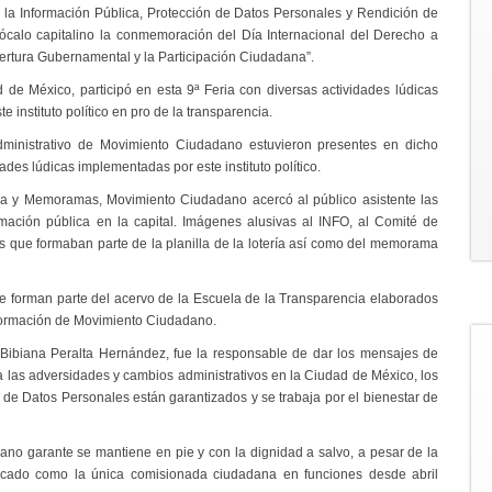
a la Información Pública, Protección de Datos Personales y Rendición de
calo capitalino la conmemoración del Día Internacional del Derecho a
pertura Gubernamental y la Participación Ciudadana”.
 México, participó en esta 9ª Feria con diversas actividades lúdicas
e instituto político en pro de la transparencia.
dministrativo de Movimiento Ciudadano estuvieron presentes en dicho
des lúdicas implementadas por este instituto político.
ría y Memoramas, Movimiento Ciudadano acercó al público asistente las
mación pública en la capital. Imágenes alusivas al INFO, al Comité de
as que formaban parte de la planilla de la lotería así como del memorama
 que forman parte del acervo de la Escuela de la Transparencia elaborados
nformación de Movimiento Ciudadano.
 Bibiana Peralta Hernández, fue la responsable de dar los mensajes de
a las adversidades y cambios administrativos en la Ciudad de México, los
 de Datos Personales están garantizados y se trabaja por el bienestar de
ano garante se mantiene en pie y con la dignidad a salvo, a pesar de la
locado como la única comisionada ciudadana en funciones desde abril