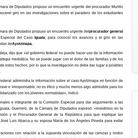
mara de Diputados propuso un encuentro urgente del procurador Murillo
cerel giro en las investigaciones sobre el paradero de los estudiantes
mara de Diputados propuso un encuentro urgente del
procurador general
 Especial del Caso
Iguala
, para conocer los avances y el giro en las
istas de
Ayotzinapa.
deja, dijo que «el gobierno federal no puede hacer uso de la información
tegia mediática. No se puede jugar con el dolor de las familias y de los
e estos hechos, por lo que la investigación no debe dar lugar a posibles
.
deral administra la información sobre el caso Ayotzinapa en función de
grave e irresponsable; no es ético y mucho menos algo admisible para los
lidarizado con los jóvenes normalistas», indicó.
onales e integrante de la Comisión Especial para dar seguimiento a las
Iguala, Guerrero, de la Cámara de Diputados expresó: «insistimos en la
isión y el Procurador General de la República para que explique las
 José Luis Abarca y su esposa María de los Ángeles Pineda para evitar
ciones con relación a la supuesta vinculación de las cenizas y restos