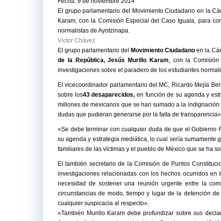
Fecha: 9 de noviembre 2014
El grupo parlamentario del Movimiento Ciudadano en la Cá
Karam, con la Comisión Especial del Caso Iguala, para cono
normalistas de Ayotzinapa.
Víctor Chávez
El grupo parlamentario del
Movimiento Ciudadano
en la Cá
de la República, Jesús Murillo Karam
, con la Comisión
investigaciones sobre el paradero de los estudiantes normal
El vicecoordinador parlamentario del MC, Ricardo Mejía Ber
sobre los
43 desaparecidos,
en función de su agenda y estra
millones de mexicanos que se han sumado a la indignación d
dudas que pudieran generarse por la falta de transparencia»
«Se debe terminar con cualquier duda de que el Gobierno Fe
su agenda y estrategia mediática, lo cual sería sumamente 
familiares de las víctimas y el pueblo de México que se ha so
El también secretario de la Comisión de Puntos Constituci
investigaciones relacionadas con los hechos ocurridos en 
necesidad de sostener una reunión urgente entre la com
circunstancias de modo, tiempo y lugar de la detención de
cualquier suspicacia al respecto».
«También Murillo Karam debe profundizar sobre sus declara