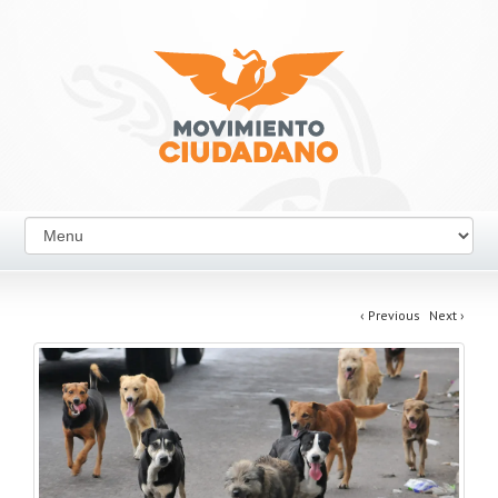
‹
Previous
Next
›