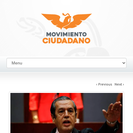
‹
Previous
Next
›