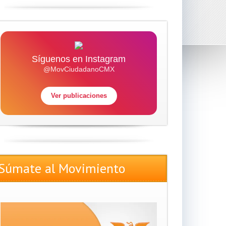
Síguenos en Instagram
@MovCiudadanoCMX
Ver publicaciones
Súmate al Movimiento