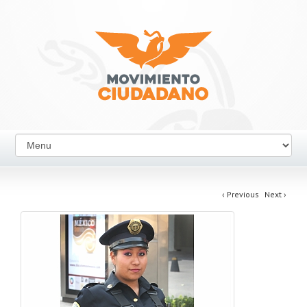
‹
Previous
Next
›