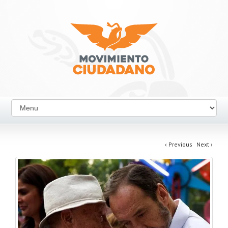
‹
Previous
Next
›