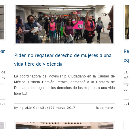
par
Re
Piden no regatear derecho de mujeres a una
eq
vida libre de violencia
 de
La
La coordinadora de Movimiento Ciudadano en la Ciudad de
l ex
Méx
México, Esthela Damián Peralta, demandó a la Cámara de
orte
log
Diputados no regatear los derechos de las mujeres a una vida
pol
libre […]
re ›
by
by
Ing. Alán González
|
21 marzo, 2017
Read more ›