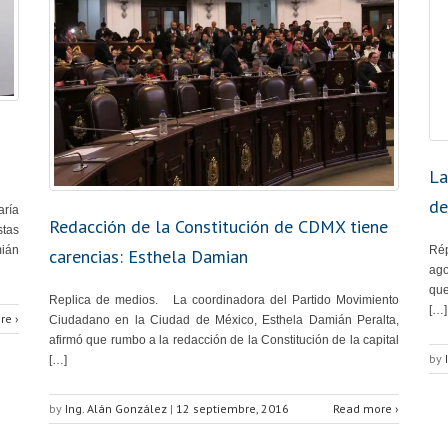
La
de
aría
Redacción de la Constitución de CDMX tiene
tas
Rép
ián
carencias: Esthela Damian
ag
que
Replica de medios. La coordinadora del Partido Movimiento
[…]
re ›
Ciudadano en la Ciudad de México, Esthela Damián Peralta,
afirmó que rumbo a la redacción de la Constitución de la capital
by
[…]
by
Ing. Alán González
|
12 septiembre, 2016
Read more ›